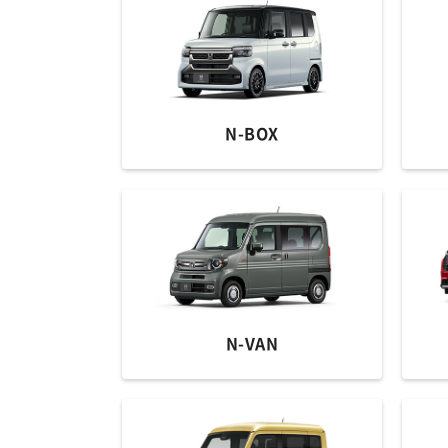
N-BOX
N-VAN