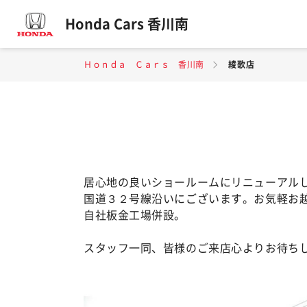
Honda Cars 香川南
Ｈｏｎｄａ Ｃａｒｓ 香川南
綾歌店
居心地の良いショールームにリニューアル
国道３２号線沿いにございます。お気軽お
自社板金工場併設。
スタッフ一同、皆様のご来店心よりお待ち