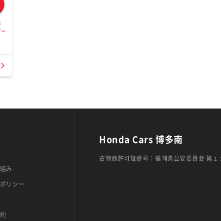
日
ダー
Honda Cars 博多南
古物商許可証番号：福岡県公安委員会 第１
組み
ポリシー
約