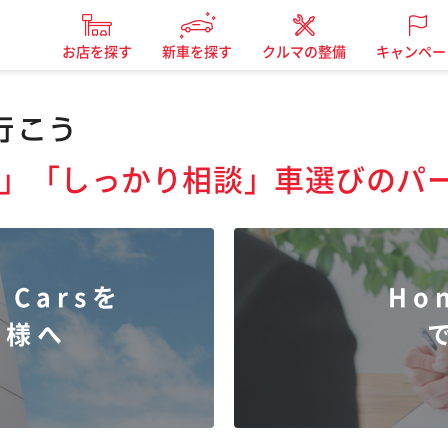
お店を探す
新車を探す
クルマの整備
キャンペー
」「しっかり相談」
車選びのパ
 Carsを
Ho
客様へ