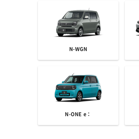
N-WGN
N-ONE e：