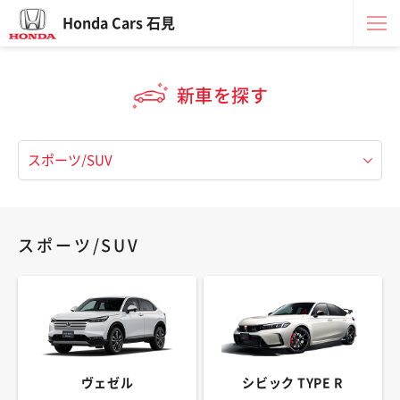
Honda Cars 石見
新車を探す
スポーツ/SUV
ヴェゼル
シビック TYPE R