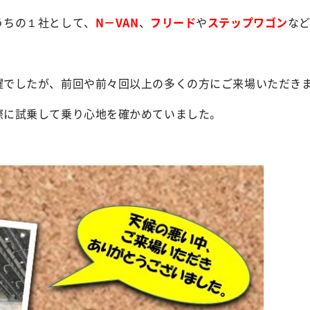
うちの１社として、
N－VAN
、
フリード
や
ステップワゴン
な
。
曜でしたが、前回や前々回以上の多くの方にご来場いただき
際に試乗して乗り心地を確かめていました。