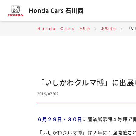
Honda Cars 石川西
Ｈｏｎｄａ Ｃａｒｓ 石川西
お知らせ
「い
「いしかわクルマ博」に出展
2019/07/02
６月２９日・３０日
に産業展示館４号館で
「いしかわクルマ博」は２年に１回開催さ