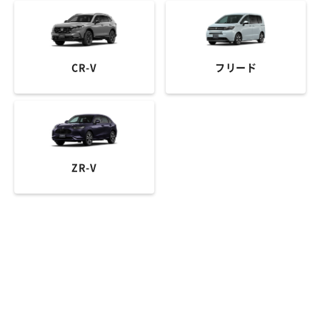
CR-V
フリード
ZR-V