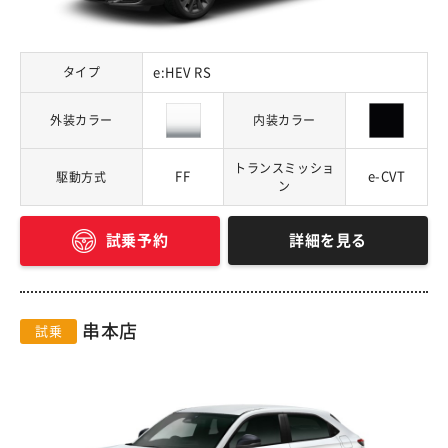
タイプ
e:HEV RS
外装カラー
内装カラー
トランスミッショ
FF
e-CVT
駆動方式
ン
詳細を見る
試乗予約
串本店
試乗