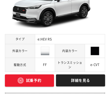
タイプ
e:HEV RS
外装カラー
内装カラー
トランスミッショ
FF
e-CVT
駆動方式
ン
詳細を見る
試乗予約