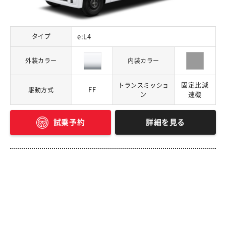
タイプ
e:L4
外装カラー
内装カラー
固定比減
トランスミッショ
FF
駆動方式
ン
速機
詳細を見る
試乗予約