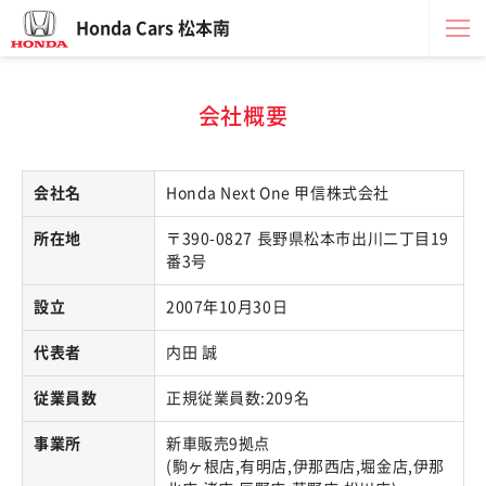
Honda Cars 松本南
会社概要
会社名
Honda Next One 甲信株式会社
所在地
〒390-0827 長野県松本市出川二丁目19
番3号
設立
2007年10月30日
代表者
内田 誠
従業員数
正規従業員数:209名
事業所
新車販売9拠点
(駒ヶ根店,有明店,伊那西店,堀金店,伊那