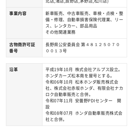
北店,渚店,辰野店,茅野店,松川店)
事業内容
新車販売、中古車販売、車検・点検・整
備・修理、自動車損害保険代理業、リー
ス、レンタカー、部品用品
その他関連業務
古物商許可証
長野県公安委員会 第４８１２５０７０
番号
００１３号
沿革
平成19年10月 株式会社アルプス設立。
ホンダカーズ松本南を屋号とする。
令和06年10月 松本ホンダ販売株式会
社、株式会社赤坂ホンダ、有限会社ナカ
ロク自動車販売と合併。
令和07年11月 安曇野PDIセンター 開
設
令和08年07月 ホンダ自動車販売株式会
社と合併。