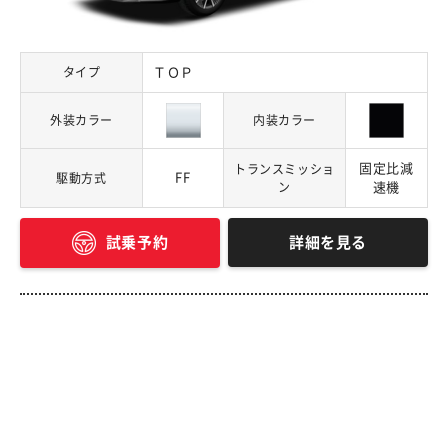
タイプ
ＴＯＰ
外装カラー
内装カラー
固定比減
トランスミッショ
FF
駆動方式
ン
速機
詳細を見る
試乗予約