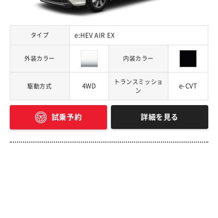
タイプ
e:HEV AIR EX
外装カラー
内装カラー
トランスミッショ
4WD
e-CVT
駆動方式
ン
詳細を見る
試乗予約