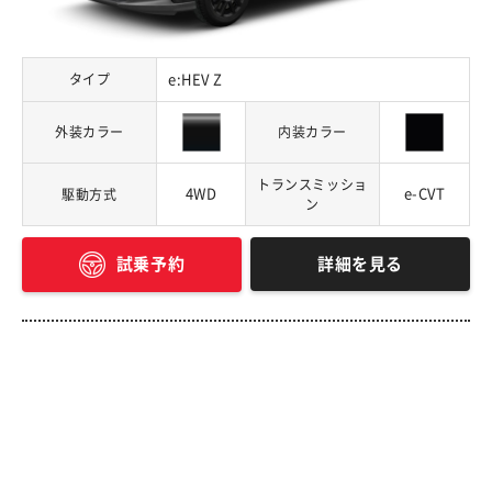
タイプ
e:HEV Z
外装カラー
内装カラー
トランスミッショ
4WD
e-CVT
駆動方式
ン
詳細を見る
試乗予約