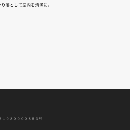
かり落として室内を清潔に。
３１０８００００８５３号