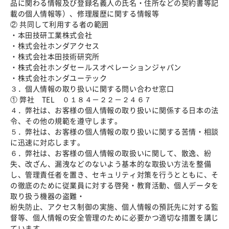
品に関わる情報及び登録名義人の氏名・住所などの契約書等記
載の個人情報等）、修理履歴に関する情報等
② 共同して利用する者の範囲
・本田技研工業株式会社
・株式会社ホンダアクセス
・株式会社本田技術研究所
・株式会社ホンダセールスオペレーションジャパン
・株式会社ホンダユーテック
３．個人情報の取り扱いに関する問い合わせ窓口
① 弊社 TEL ０１８４－２２－２４６７
４．弊社は、お客様の個人情報の取り扱いに関係する日本の法
令、その他の規範を遵守します。
５．弊社は、お客様の個人情報の取り扱いに関する苦情・相談
に迅速に対応します。
６．弊社は、お客様の個人情報の取扱いに関して、散逸、紛
失、改ざん、漏洩などのないよう基本的な取扱い方法を整備
し、管理責任者を置き、セキュリティ対策を行うとともに、そ
の徹底のために従業員に対する啓発・教育活動、個人データを
取り扱う機器の盗難・
紛失防止、アクセス制御の実施、個人情報の預託先に対する監
督等、個人情報の安全管理のために必要かつ適切な措置を講じ
ています。