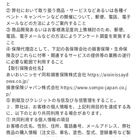
と
② 弊社において取り扱う商品・サービスなどあるいは各種イ
ベント・キャンペーンなどの開催について、郵便、電話、電子
メールなどの方法によりご案内すること
③ 商品開発あるいはお客様満足度向上策検討のため、郵便、
電話、電子メールなどの方法によりアンケート調査を実施する
こと
④ 保険代理店として、下記の各保険会社の損害保険・生命保
険及びこれらに付帯・関連するサービスの提供等の業務の遂行
に必要な範囲で利用すること
【取引保険会社名】
あいおいニッセイ同和損害保険株式会社 https://aioinissayd
owa.co.jp/
損害保険ジャパン株式会社 https://www.sompo-japan.co.j
p/
⑤ 割賦及びクレジットの与信及び与信管理をすること。
２．弊社は、お客様の個人情報を、上記利用目的を達成する為
に、以下のとおり共同利用する場合があります。
① 共同利用する個人情報の項目
お客様の氏名、性別、住所、電話番号、メールアドレス、弊社
商品の購入情報（注文日、車名、塗色、型式、登録番号など製