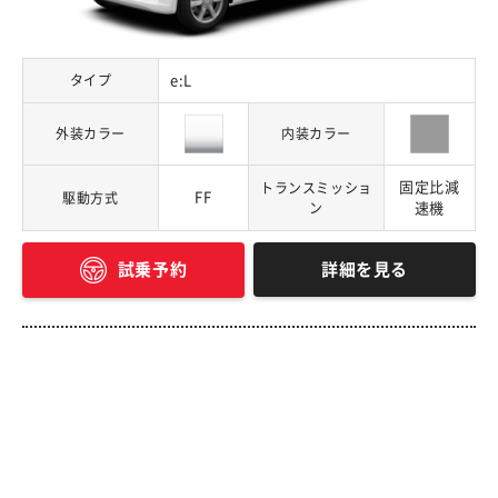
タイプ
e:L
外装カラー
内装カラー
固定比減
トランスミッショ
FF
駆動方式
ン
速機
詳細を見る
試乗予約