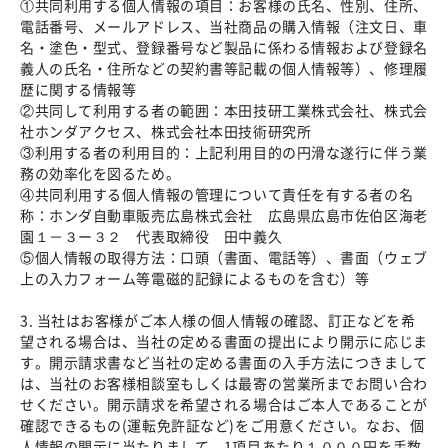
①共同利用する個人情報の項目：お客様の氏名、性別、住所、
電話番号、メールアドレス、当社商品の購入情報（注文日、車
名・塗色・型式、登録番号など製品に係わる情報および登録名
義人の氏名・住所などの契約書等記載の個人情報等）、修理履
歴に関する情報等
②共同して利用する者の範囲：本田技研工業株式会社、株式会
社ホンダアクセス、株式会社本田技術研究所
③利用する者の利用目的：上記利用目的の円滑な遂行に伴う業
務の効率化を図るため。
④共同利用する個人情報の管理について責任を有する者の名
称：ホンダ自動車販売広島株式会社 広島県広島市佐伯区海老
園１－３ー３２ 代表取締役 田中義久
⑤個人情報の取得方法：口頭（書面、電話等）、書面（ウェブ
上の入力フォーム等電磁的記録によるものを含む）等
3. 当社はお客様がご本人様の個人情報の確認、訂正などを希
望される場合は、当社の定める書面の提出により開示に応じま
す。開示請求書など当社の定める書面の入手方法につきまして
は、当社のお客様相談室もしくは最寄の営業所までお問い合わ
せください。開示請求を希望される場合はご本人であることが
確認できるもの(運転免許証など)をご用意ください。なお、個
人情報の開示に当たりまして、1項目あたり１０００円を手数