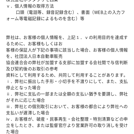
ⅴ．個人情報の取得方法
口頭（電話等、録音記録含む）、書面（WEB上の入力フ
ォーム等電磁記録によるものを含む）等
弊社は、お客様の個人情報を、上記１．ⅴの利用目的を達成す
るために、お客様もしくはお
客様の保証人が下記の事項に該当した場合、お客様の個人情報
を、社団法人日本自動車販売
協会連合会の弊社が加盟する支部に加盟する会社間で与信判断
及び契約後のお取引の参考
資料として利用するため、共同して利用することがあります。
ⅰ．弊社に振出した手形・小切手を不渡りにして、また、支払
停止となった場合
ⅱ．弊社に支払の一部または全額の支払い猶予を要請し、弊社
がそれに応じた場合
ⅲ．弊社との個別取引において、お客様の都合により弊社への
支払いが遅滞した場合
ⅳ．お客様が、破産・民事再生・会社整理・特別清算などの申
立をしたとき、または監督官庁より営業許可の取り消しを受け
た場合