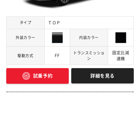
タイプ
ＴＯＰ
外装カラー
内装カラー
固定比減
トランスミッショ
FF
駆動方式
ン
速機
詳細を見る
試乗予約