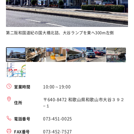
第二阪和国道紀の国大橋北詰、大谷ランプを東へ300m左側
落
10:00～19:00
営業時間
〒640-8472 和歌山県和歌山市大谷３９２
住所
−１
073-451-0025
電話番号
073-452-7527
FAX番号