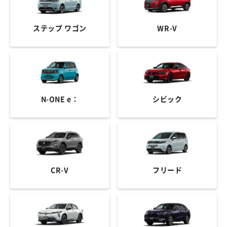
ステップ ワゴン
WR-V
N-ONE e：
シビック
CR-V
フリード