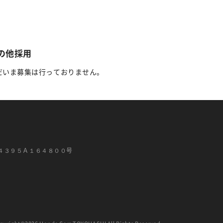
の他採用
だいま募集は行っておりません。
４３９５Ａ１６４８００号