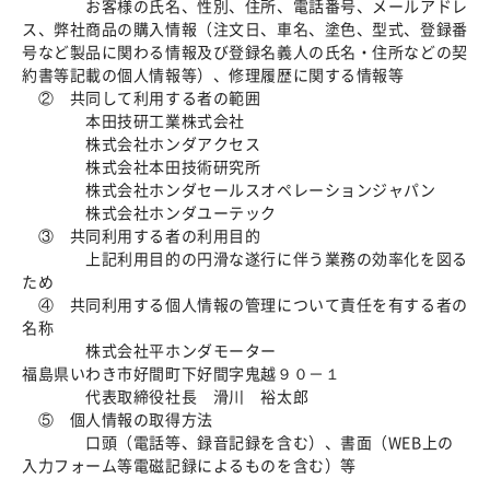
お客様の氏名、性別、住所、電話番号、メールアドレ
ス、弊社商品の購入情報（注文日、車名、塗色、型式、登録番
号など製品に関わる情報及び登録名義人の氏名・住所などの契
約書等記載の個人情報等）、修理履歴に関する情報等
② 共同して利用する者の範囲
本田技研工業株式会社
株式会社ホンダアクセス
株式会社本田技術研究所
株式会社ホンダセールスオペレーションジャパン
株式会社ホンダユーテック
③ 共同利用する者の利用目的
上記利用目的の円滑な遂行に伴う業務の効率化を図る
ため
④ 共同利用する個人情報の管理について責任を有する者の
名称
株式会社平ホンダモーター
福島県いわき市好間町下好間字鬼越９０－１
代表取締役社長 滑川 裕太郎
⑤ 個人情報の取得方法
口頭（電話等、録音記録を含む）、書面（WEB上の
入力フォーム等電磁記録によるものを含む）等