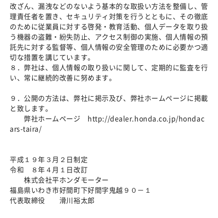
改ざん、漏洩などのないよう基本的な取扱い方法を整備し、管
理責任者を置き、セキュリティ対策を行うとともに、その徹底
のために従業員に対する啓発・教育活動、個人データを取り扱
う機器の盗難・紛失防止、アクセス制御の実施、個人情報の預
託先に対する監督等、個人情報の安全管理のために必要かつ適
切な措置を講じています。
８．弊社は、個人情報の取り扱いに関して、定期的に監査を行
い、常に継続的改善に努めます。
９．公開の方法は、弊社に掲示及び、弊社ホームページに掲載
と致します。
弊社ホームページ http://dealer.honda.co.jp/hondac
ars-taira/
平成１９年３月２日制定
令和 ８年４月１日改訂
株式会社平ホンダモーター
福島県いわき市好間町下好間字鬼越９０－１
代表取締役 滑川裕太郎