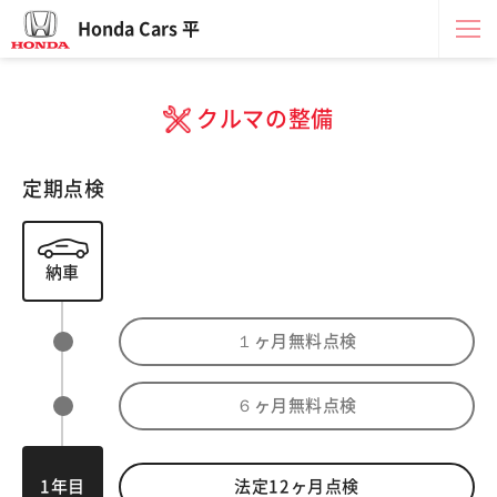
Honda Cars 平
クルマの整備
定期点検
納車
１ヶ月無料点検
６ヶ月無料点検
1年目
法定
12
ヶ月点検