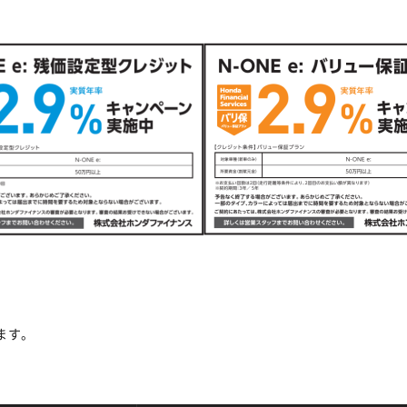
ます。
。