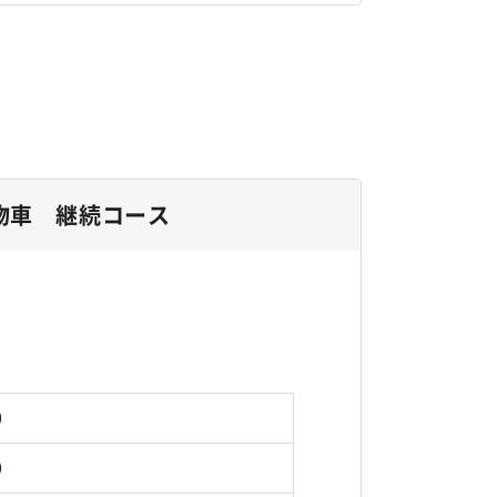
物車 継続コース
円）
円）