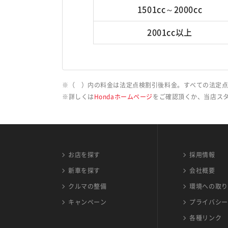
1501cc～2000cc
2001cc以上
（ ）内の料金は法定点検割引後料金。すべての法定点
詳しくは
Hondaホームページ
をご確認頂くか、当店ス
お店を探す
採用情報
新車を探す
会社概要
クルマの整備
環境への取り
キャンペーン
プライバシー
各種リンク