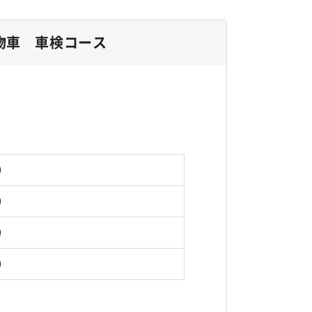
物車 車検コース
円）
円）
円）
円）