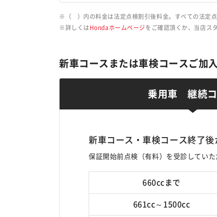
（ ）内の料金は法定点検割引後料金。すべての法定点
詳しくは
Hondaホームページ
をご確認頂くか、当店ス
新車コースまたは車検コースご加
乗用車 継続
新車コース・車検コース終了後
保証開始前点検（有料）を受診していた
660ccまで
661cc～1500cc