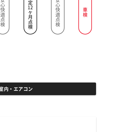
法定
安心快適点検
安心快適点検
12
車検
ヶ月点検
室内・エアコン