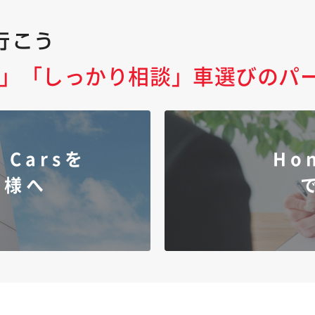
」「しっかり相談」
車選びのパ
 Carsを
Ho
客様へ