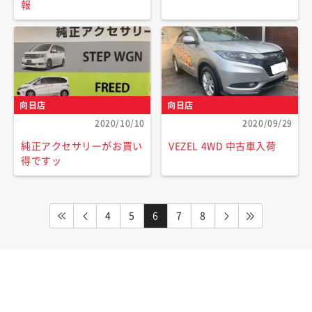
報
向日店
向日店
2020/10/10
2020/09/29
純正アクセサリーがお買い
VEZEL 4WD 中古車入荷
得ですッ
4
5
6
7
8