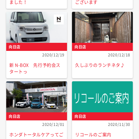
ました！
ございます
向日店
向日店
2020/12/19
2020/12/18
新 N-BOX 先行予約会ス
久しぶりのランチネタ♪
タートっ
向日店
向日店
2020/12/01
2020/11/30
ホンダトータルケアってご
リコールのご案内