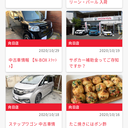
リーン・パール 入荷
向日店
向日店
2020/10/29
2020/10/19
中古車情報 【N-BOX ｽﾗｯｼ
サポカー補助金ってご存知
ｭ】
ですか？
向日店
向日店
2020/10/18
2020/10/16
ステップワゴン 中古車情
たこ焼きにはポン酢