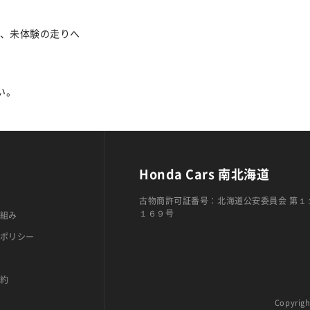
る、未体験の走りへ
い。
Honda Cars 南北海道
古物商許可証番号：北海道公安委員会 第１
１６９号
組み
ポリシー
約
Copyrigh