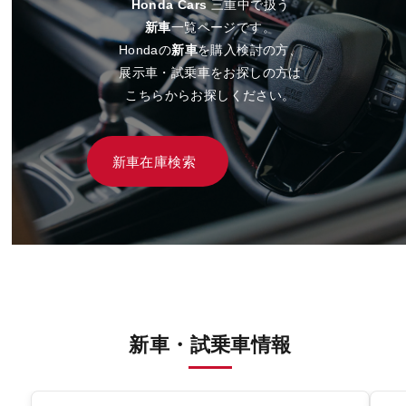
Honda Cars
三重中で扱う
新車
一覧ページです。
Hondaの
新車
を購入検討の方、
展示車・試乗車をお探しの方は
こちらからお探しください。
新車在庫検索
新車・試乗車情報