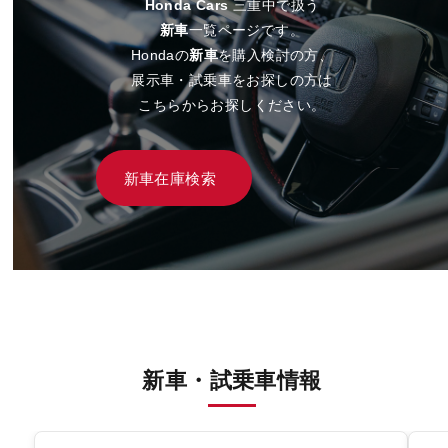
Honda Cars
三重中で扱う
新車
一覧ページです。
Hondaの
新車
を購入検討の方、
展示車・試乗車をお探しの方は
こちらからお探しください。
新車在庫検索
新車・試乗車情報