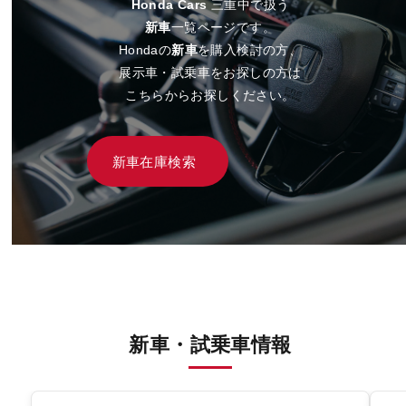
Honda Cars
三重中で扱う
新車
一覧ページです。
Hondaの
新車
を購入検討の方、
展示車・試乗車をお探しの方は
こちらからお探しください。
新車在庫検索
新車・試乗車情報