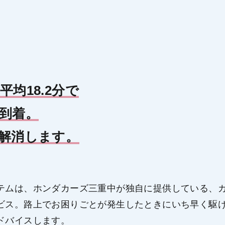
ム
均18.2分で
到着。
解消します。
テムは、ホンダカーズ三重中が独自に提供している、
ビス。路上でお困りごとが発生したときにいち早く駆
ドバイスします。