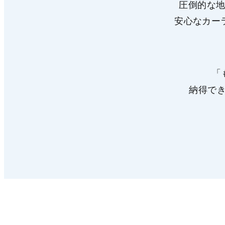
圧倒的な
安心なカー
「
納得で