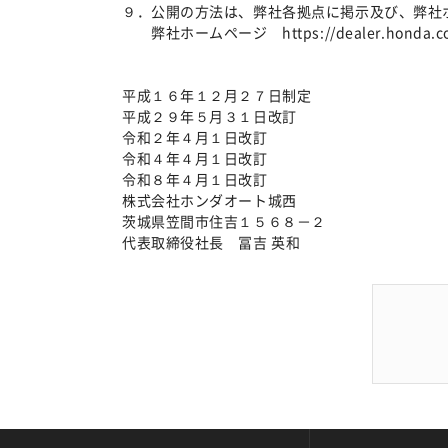
９．公開の方法は、弊社各拠点に掲示及び、弊社
弊社ホームページ https://dealer.honda.co.j
平成１６年１２月２７日制定
平成２９年５月３１日改訂
令和２年４月１日改訂
令和４年４月１日改訂
令和８年４月１日改訂
株式会社ホンダオート城西
茨城県笠間市住吉１５６８－２
代表取締役社長 冨吉 英和