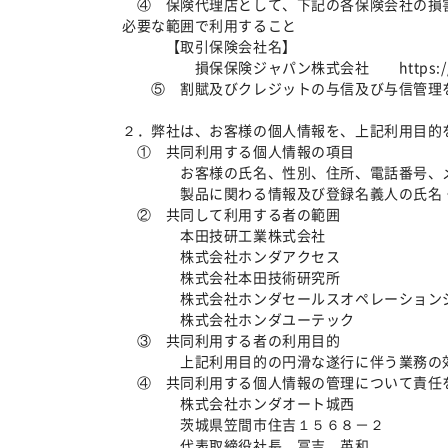
④ 保険代理店として、下記の各保険会社の損害
必要な範囲で利用すること
【取引保険会社名】
損保保険ジャパン株式会社 https://www.so
⑤ 割賦及びクレジットの与信及び与信管理
２．弊社は、お客様の個人情報を、上記利用目的
① 共同利用する個人情報の項目
お客様の氏名、性別、住所、電話番号、メー
製品に関わる情報及び登録名義人の氏名・住
② 共同して利用する者の範囲
本田技研工業株式会社
株式会社ホンダアクセス
株式会社本田技術研究所
株式会社ホンダセールスオペレーション
株式会社ホンダユーテック
③ 共同利用する者の利用目的
上記利用目的の円滑な遂行に伴う業務の効
④ 共同利用する個人情報の管理について責任
株式会社ホンダオート城西
茨城県笠間市住吉１５６８－２
代表取締役社長 冨吉 英和