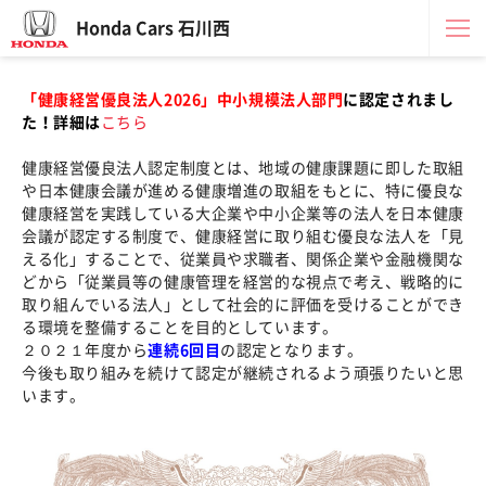
Honda Cars 石川西
「健康経営優良法人2026」中小規模法人部門
に認定されまし
た！詳細は
こちら
健康経営優良法人認定制度とは、地域の健康課題に即した取組
や日本健康会議が進める健康増進の取組をもとに、特に優良な
健康経営を実践している大企業や中小企業等の法人を日本健康
会議が認定する制度で、健康経営に取り組む優良な法人を「見
える化」することで、従業員や求職者、関係企業や金融機関な
どから「従業員等の健康管理を経営的な視点で考え、戦略的に
取り組んでいる法人」として社会的に評価を受けることができ
る環境を整備することを目的としています。
２０２１年度から
連続6回目
の認定となります。
今後も取り組みを続けて認定が継続されるよう頑張りたいと思
います。