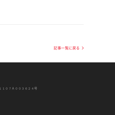
記事一覧に戻る
１１０７Ａ００３６２４号