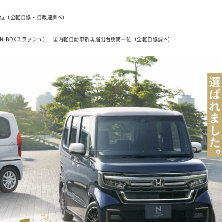
第一位（全軽自協・自販連調べ）
OX＋・N-BOXスラッシュ） 国内軽自動車新規届出台数第一位（全軽自協調べ）