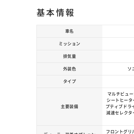
基本情報
車名
ミッション
排気量
外装色
ソ
タイプ
マルチビュー
シートヒーター
主要装備
プティブドライ
減速セレクター/
フロントグリル/