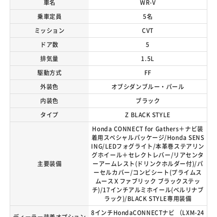
車名
WR-V
乗車定員
5名
ミッション
CVT
ドア数
5
排気量
1.5L
駆動方式
FF
外装色
オブシダンブルー・パール
内装色
ブラック
タイプ
Z BLACK STYLE
Honda CONNECT for Gathers＋ナビ装
着用スペシャルパッケージ/Honda SENS
ING/LEDフォグライト/本革巻ステアリン
グホイール＋セレクトレバー/リアセンタ
主要装備
ーアームレスト(ドリンクホルダー付)/パ
ーセルカバー/コンビシート(プライムス
ムースＸファブリック ブラックステッ
チ)/17インチアルミホイール(ベルリナブ
ラック)/BLACK STYLE専用装備
8インチHondaCONNECTナビ （LXM-24