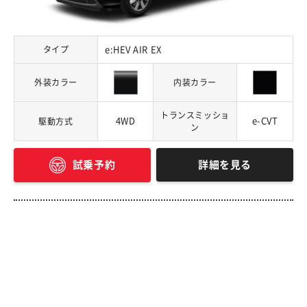
タイプ
e:HEV AIR EX
外装カラー
内装カラー
トランスミッショ
4WD
e-CVT
駆動方式
ン
詳細を見る
試乗予約