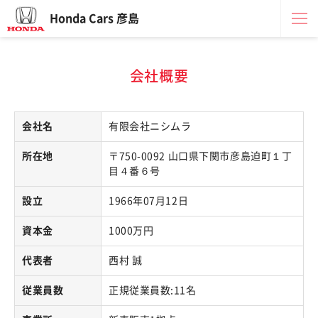
Honda Cars 彦島
会社概要
会社名
有限会社ニシムラ
所在地
〒750-0092 山口県下関市彦島迫町１丁
目４番６号
設立
1966年07月12日
資本金
1000万円
代表者
西村 誠
従業員数
正規従業員数:11名