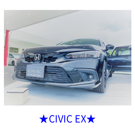
★CIVIC EX★