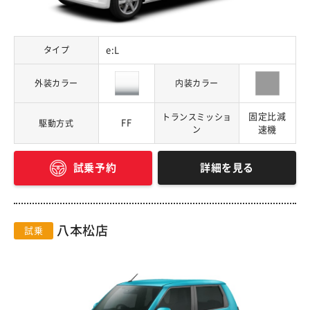
タイプ
e:L
外装カラー
内装カラー
固定比減
トランスミッショ
FF
駆動方式
ン
速機
詳細を見る
試乗予約
八本松店
試乗