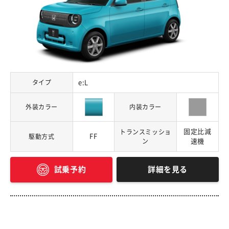
タイプ
e:L
外装カラー
内装カラー
固定比減
トランスミッショ
FF
駆動方式
ン
速機
詳細を見る
試乗予約