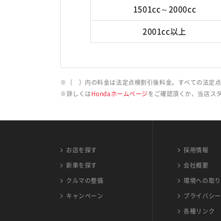
1501cc～2000cc
2001cc以上
（ ）内の料金は法定点検割引後料金。すべての法定点
詳しくは
Hondaホームページ
をご確認頂くか、当店ス
お店を探す
採用情報
新車を探す
会社概要
クルマの整備
環境への取り
キャンペーン
プライバシー
各種リンク