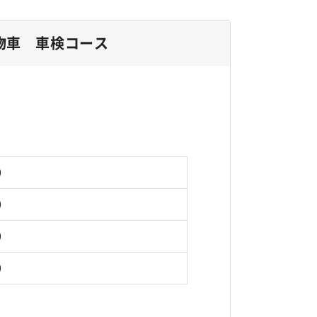
物車 車検コース
円）
円）
円）
円）