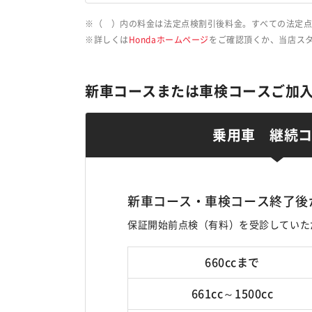
（ ）内の料金は法定点検割引後料金。すべての法定点
詳しくは
Hondaホームページ
をご確認頂くか、当店ス
新車コースまたは車検コースご加
乗用車 継続
新車コース・車検コース終了後
保証開始前点検（有料）を受診していた
660ccまで
661cc～1500cc