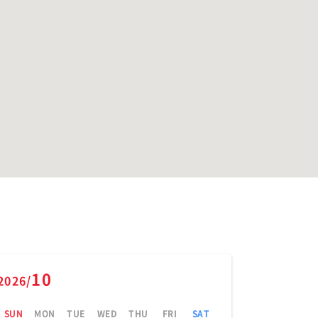
10
2026/
SUN
MON
TUE
WED
THU
FRI
SAT