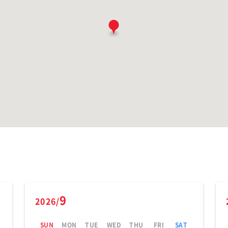
9
2026/
SUN
MON
TUE
WED
THU
FRI
SAT