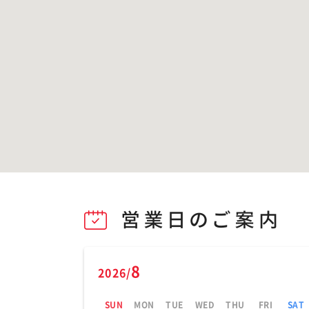
8
2026/
SUN
MON
TUE
WED
THU
FRI
SAT