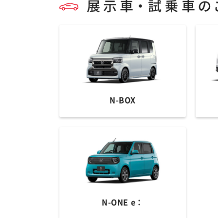
N-BOX
N-ONE e：