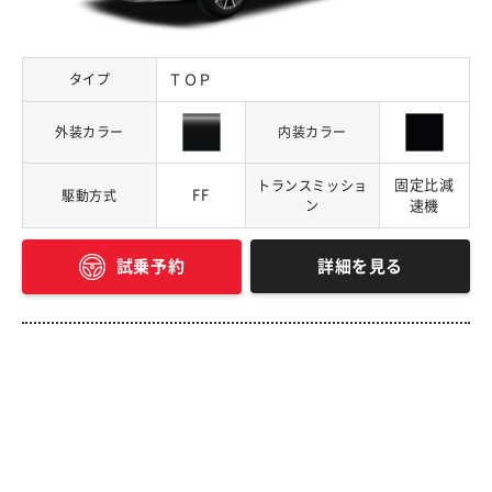
タイプ
ＴＯＰ
外装カラー
内装カラー
固定比減
トランスミッショ
FF
駆動方式
ン
速機
詳細を見る
試乗予約