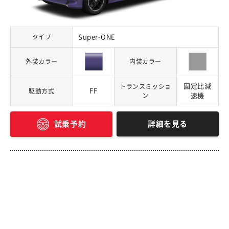
タイプ
Super-ONE
外装カラー
内装カラー
固定比減
トランスミッショ
FF
駆動方式
ン
速機
詳細を見る
試乗予約