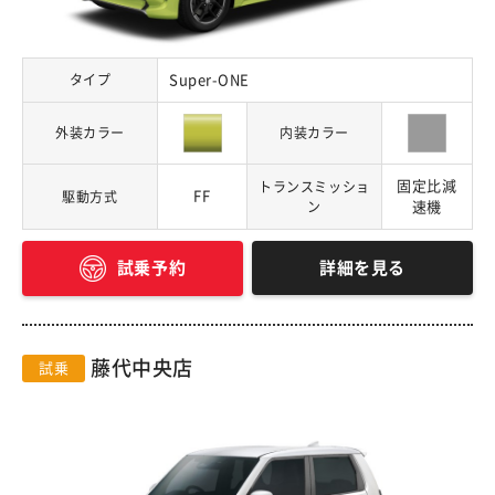
タイプ
Super-ONE
外装カラー
内装カラー
固定比減
トランスミッショ
FF
駆動方式
ン
速機
詳細を見る
試乗予約
藤代中央店
試乗