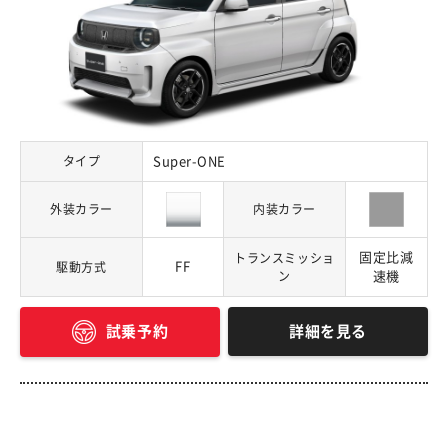
タイプ
Super-ONE
外装カラー
内装カラー
固定比減
トランスミッショ
FF
駆動方式
ン
速機
詳細を見る
試乗予約