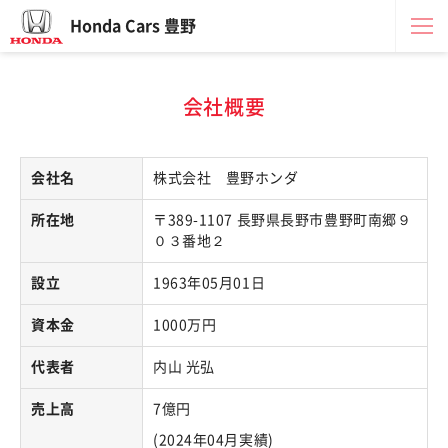
Honda Cars 豊野
会社概要
会社名
株式会社 豊野ホンダ
所在地
〒389-1107 長野県長野市豊野町南郷９
０３番地２
設立
1963年05月01日
資本金
1000万円
代表者
内山 光弘
売上高
7億円
(2024年04月実績)