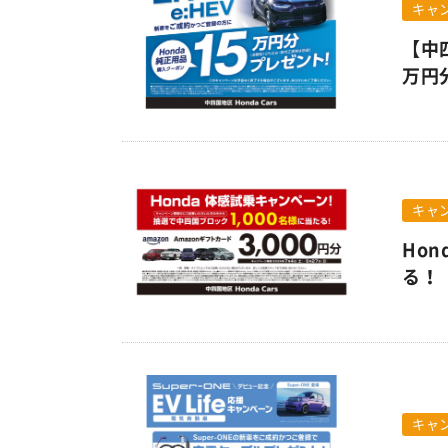
キャ
【中四
万円
キャ
Ho
る！
キャ