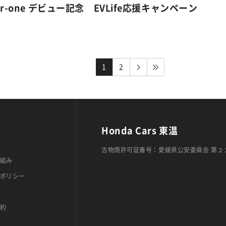
er-one デビュー記念 EVLife応援キャンペーン
1
2
Honda Cars 東温
古物商許可証番号：愛媛県公安委員会 第２
組み
ポリシー
約