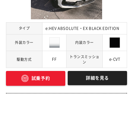
タイプ
e:HEV ABSOLUTE・EX BLACK EDITION
外装カラー
内装カラー
トランスミッショ
FF
e-CVT
駆動方式
ン
詳細を見る
試乗予約